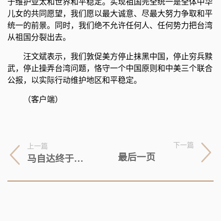
于维护亚太和世界和平稳定。实现祖国完全统一是全体中华
儿女的共同愿望，我们愿以最大诚意、尽最大努力争取和平
统一的前景。同时，我们绝不允许任何人、任何势力把台湾
从祖国分裂出去。
汪文斌表示，我们敦促美方停止抹黑中国，停止穷兵黩
武，停止操弄台湾问题，恪守一个中国原则和中美三个联合
公报，以实际行动维护地区和平稳定。
（客户端）
下一篇
上一篇
最后一页
马自达终于妥协了！新款昂克赛拉售价8.99万起，还买国产车？ 环球快资讯