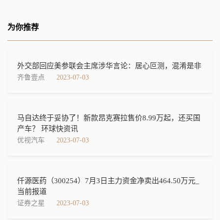
为你推荐
外交部回应美参联会主席涉华言论：居心叵测，混淆是非
齐鲁壹点
2023-07-03
马自达终于妥协了！新款昂克赛拉售价8.99万起，还买国
产车？ 环球快资讯
优视汽车
2023-07-03
仟源医药（300254）7月3日主力资金净卖出464.50万元_
当前报道
证券之星
2023-07-03