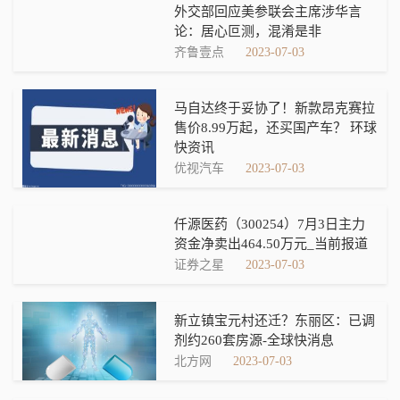
外交部回应美参联会主席涉华言
论：居心叵测，混淆是非
齐鲁壹点
2023-07-03
马自达终于妥协了！新款昂克赛拉
售价8.99万起，还买国产车？ 环球
快资讯
优视汽车
2023-07-03
仟源医药（300254）7月3日主力
资金净卖出464.50万元_当前报道
证券之星
2023-07-03
新立镇宝元村还迁？东丽区：已调
剂约260套房源-全球快消息
北方网
2023-07-03