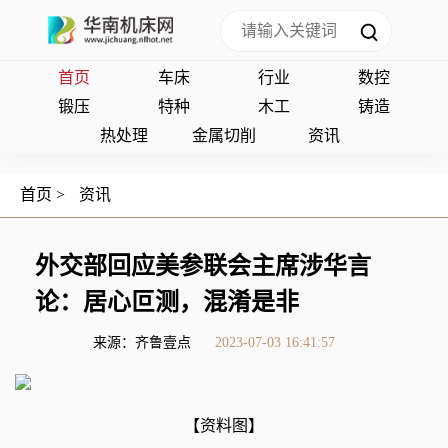
首页
车床
行业
数控
锻压
特种
木工
铸造
热处理
金属切削
资讯
首页
>
资讯
外交部回应美参联会主席涉华言
论：居心叵测，混淆是非
来源：齐鲁壹点
2023-07-03 16:41:57
【资料图】