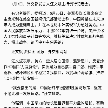
7月3日，外交部发言人汪文斌主持例行记者会。
有记者提问，据报道，6月30日，美军参谋长联席会议
主席米利在美全国新闻俱乐部活动上称，中国希望在未来10
年内成为亚洲霸主，并在本世纪中叶实现军力超过美方。中
国人民解放军发展军力，计划2027年前统一台湾。美应优化
人工智能和量子计算等技术，维持美军决定性优势和战备能
力，慑止战争，请问中方有何评论？
汪文斌 资料图 图源：外交部网站
汪文斌表示，美方一些人居心叵测，混淆是非，反复炒
作“中国军力威胁论”，实质是为自己搞军备扩张、维持军事
霸权、破坏地区和平稳定寻找借口，为挑动台海紧张、推进
“以台制华”制造抓手。
“我要指出的是，中国始终奉行防御性国防政策，坚定
不渝走和平发展道路。”汪文斌说。
他强调，中国军力的增长是世界和平力量的增长，有助