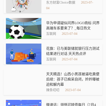
东方财富Choice数据
2023-07-
04
华为申请疑似问界LOGO商标 问界
高端车系要来了？_每日热文
互联网
2023-07-04
花旗：已与美联储就银行压力测试
结果进行对话 天天热点评
互联网
2023-07-04
天天精选！山西小男孩被逼吃粪便
后续：孩子已痴呆自闭，妗妗曝被
迫和解内幕
辣条叨叨
2023-07-04
微速讯：领悟可转债每日（7月4